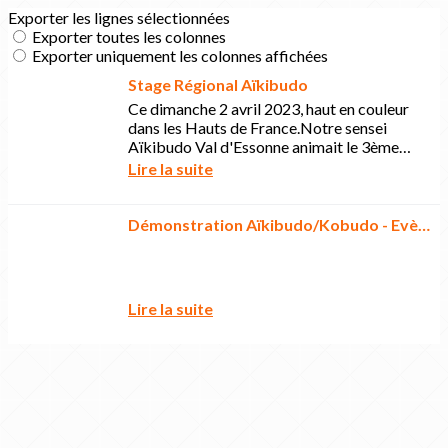
Exporter les lignes sélectionnées
Exporter toutes les colonnes
Exporter uniquement les colonnes affichées
Stage Régional Aïkibudo
Ce dimanche 2 avril 2023, haut en couleur
dans les Hauts de France.Notre sensei
Aïkibudo Val d'Essonne animait le 3ème
stage régional de la saison accompagné
Lire la suite
d’une belle...
Démonstration Aïkibudo/Kobudo - Evènement Santé/Sport 2018
Lire la suite