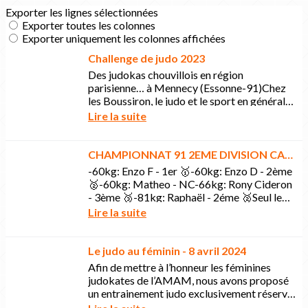
Exporter les lignes sélectionnées
Exporter toutes les colonnes
Exporter uniquement les colonnes affichées
Challenge de judo 2023
Des judokas chouvillois en région
parisienne… à Mennecy (Essonne-91)Chez
les Boussiron, le judo et le sport en général
sont une histoire de famille. De partage, de
Lire la suite
transmission...
CHAMPIONNAT 91 2EME DIVISION CADETS
-60kg: Enzo F - 1er 🥇-60kg: Enzo D - 2ème
🥈-60kg: Matheo - NC-66kg: Rony Cideron
- 3ème 🥉-81kg: Raphaël - 2éme 🥈Seul le
premier se qualifie au championnat. Enzo F
Lire la suite
sera donc...
Le judo au féminin - 8 avril 2024
Afin de mettre à l’honneur les féminines
judokates de l’AMAM, nous avons proposé
un entrainement judo exclusivement réservé
aux filles.Un entraînement spécial féminin a