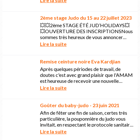
Lire la suite
été...
2ème stage Judo du 15 au 22 juillet 2023
💥💥2ème STAGE ÉTÉ JUD’HOLIDAYS💥
💥OUVERTURE DES INSCRIPTIONSNous
sommes très heureux de vous annoncer
l’ouverture des inscriptions du 2ème Stage
Lire la suite
d’été Jud’holidays!Voici le lien...
Remise ceinture noire Eva Kardjian
Après quelques périodes de travail, de
doutes c'est avec grand plaisir que l'AMAM
est heureuse de recevoir une nouvelle
ceinture noire dans ses rangs. BRAVO Eva
Lire la suite
!!!!
Goûter du baby-judo - 23 juin 2021
Afin de fêter une fin de saison, certes très
particulière, la pouponnière du judo vous
invitait, en respectant le protocole sanitaire
en vigueur le mercredi 23 juin à partir de...
Lire la suite