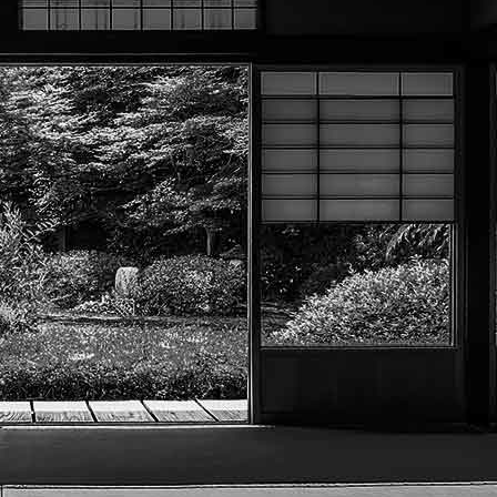
Exporter les lignes sélectionnées
Exporter toutes les colonnes
Exporter uniquement les colonnes affichées
Menu
?>
Images de la page d'accueil
Cliquez pour éditer
Texte, bouton et/ou inscription à la newsletter
Cliquez pour éditer
Académie Menneçoise d'Arts
Martiaux
Je m'abonne à la newsletter
OK