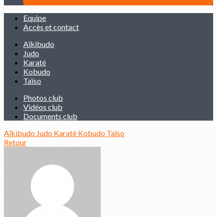
Equipe
Accès et contact
Aïkibudo
Judo
Karaté
Kobudo
Taïso
Photos club
Vidéos club
Documents club
Aïkibudo
Judo
Karaté
Kobudo
Taïso
Retour