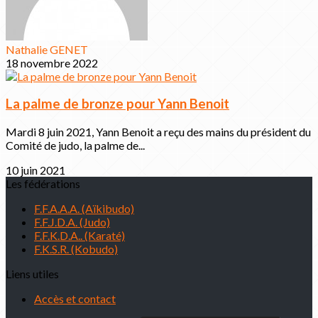
Nathalie GENET
18 novembre 2022
La palme de bronze pour Yann Benoit
Mardi 8 juin 2021, Yann Benoit a reçu des mains du président du
Comité de judo, la palme de...
10 juin 2021
Les fédérations
F.F.A.A.A. (Aïkibudo)
F.F.J.D.A. (Judo)
F.F.K.D.A.. (Karaté)
F.K.S.R. (Kobudo)
Liens utiles
Accès et contact