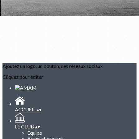
Ajoutez un logo, un bouton, des réseaux sociaux
Cliquez pour éditer
ACCUEIL
▴
▾
LE CLUB
▴
▾
Equipe
Accès et contact