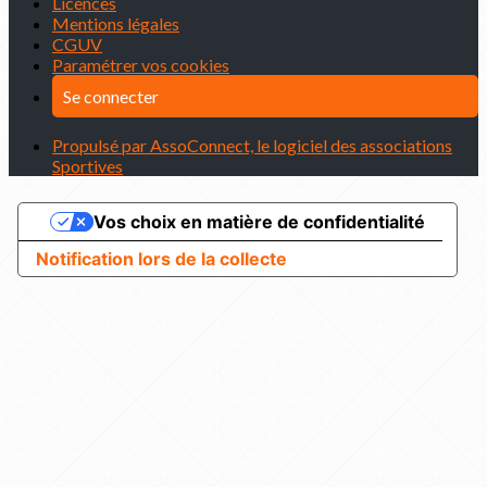
Licences
Mentions légales
CGUV
Paramétrer vos cookies
Se connecter
Propulsé par AssoConnect, le logiciel des associations
Sportives
Vos choix en matière de confidentialité
Notification lors de la collecte