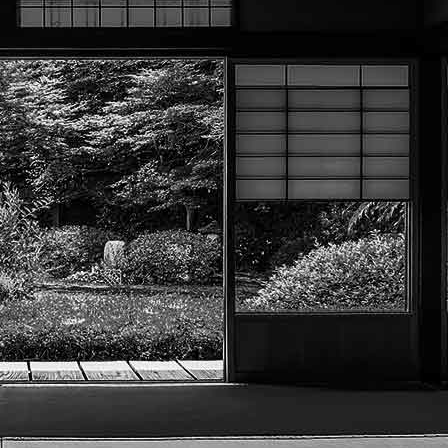
Exporter les lignes sélectionnées
Exporter toutes les colonnes
Exporter uniquement les colonnes affichées
Menu
?>
Images de la page d'accueil
Cliquez pour éditer
Texte, bouton et/ou inscription à la newsletter
Cliquez pour éditer
Académie Menneçoise d'Arts
Martiaux
Je m'abonne à la newsletter
OK