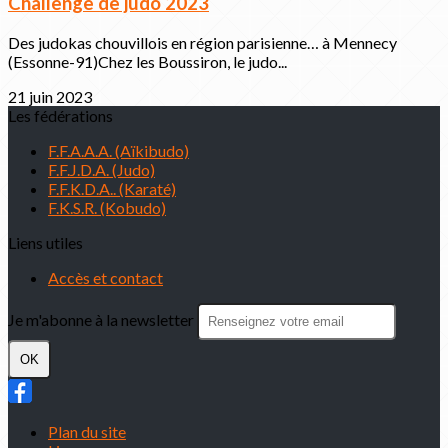
Challenge de judo 2023
Des judokas chouvillois en région parisienne… à Mennecy
(Essonne-91)Chez les Boussiron, le judo...
21 juin 2023
Les fédérations
F.F.A.A.A. (Aïkibudo)
F.F.J.D.A. (Judo)
F.F.K.D.A.. (Karaté)
F.K.S.R. (Kobudo)
Liens utiles
Accès et contact
Je m'abonne à la newsletter
OK
Plan du site