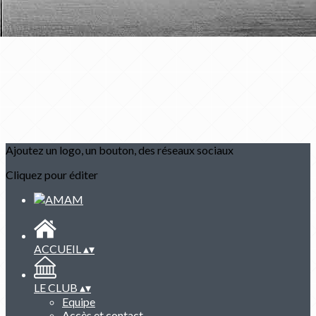
Ajoutez un logo, un bouton, des réseaux sociaux
Cliquez pour éditer
ACCUEIL
▴
▾
LE CLUB
▴
▾
Equipe
Accès et contact