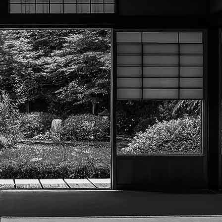
Exporter les lignes sélectionnées
Exporter toutes les colonnes
Exporter uniquement les colonnes affichées
Menu
<
>
Photos club
Vidéos club
Documents club
?>
Images de la page d'accueil
Cliquez pour éditer
Texte, bouton et/ou inscription à la newsletter
Cliquez pour éditer
Académie Menneçoise d'Arts