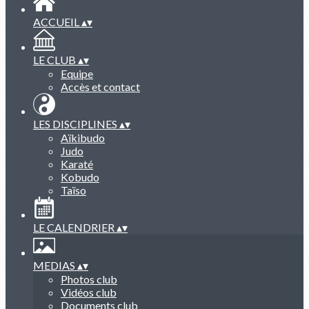
ACCUEIL
▴
▾
LE CLUB
▴
▾
Equipe
Accès et contact
LES DISCIPLINES
▴
▾
Aïkibudo
Judo
Karaté
Kobudo
Taïso
LE CALENDRIER
▴
▾
MEDIAS
▴
▾
Photos club
Vidéos club
Documents club