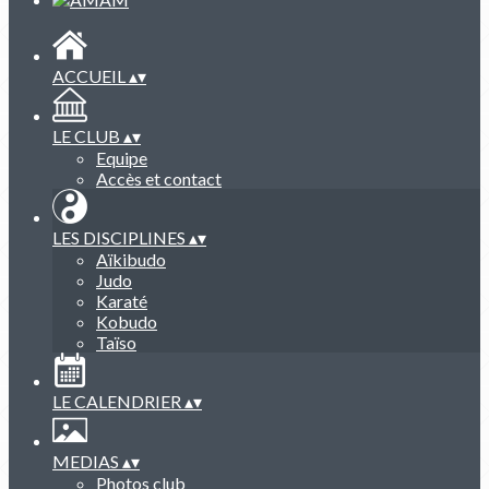
ACCUEIL
▴
▾
LE CLUB
▴
▾
Equipe
Accès et contact
LES DISCIPLINES
▴
▾
Aïkibudo
Judo
Karaté
Kobudo
Taïso
LE CALENDRIER
▴
▾
MEDIAS
▴
▾
Photos club