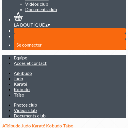
Vidéos club
Documents club
LA BOUTIQUE
▴
▾
Se connecter
Equipe
Accès et contact
Aïkibudo
Judo
Karaté
Kobudo
Taïso
Photos club
Vidéos club
Documents club
Aïkibudo
Judo
Karaté
Kobudo
Taïso