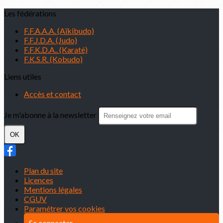
Les fédérations
F.F.A.A.A. (Aïkibudo)
F.F.J.D.A. (Judo)
F.F.K.D.A.. (Karaté)
F.K.S.R. (Kobudo)
Liens utiles
Accès et contact
Je m'abonne à la newsletter
OK
Plan du site
Licences
Mentions légales
CGUV
Paramétrer vos cookies
Se connecter