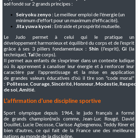
sol
fondé sur 2 grands principes :
Seiryoku zenyo
: Le meilleur emploi de l'énergie (un
minimum d'effort pour un maximum d'efficacité).
Jita yuwa kyoei
: Entraide et prospérité mutuelle.
Le Judo permet à celui qui le pratique un
développement harmonieux et équilibré du corps et de l'esprit
grâce à ses 3 piliers fondamentaux :
Shin
(l'esprit),
Gi
(la
technique),
Taï
(le corps).
Il permet aux enfants de s’exprimer dans un contexte ludique
où ils apprennent à canaliser leur énergie et à renforcer leur
caractère par l'apprentissage et la mise en application
de grandes valeurs éducatives d'où il tire son "code moral"
:
P
olitesse
,
Courage
,
Sincérité
,
Honneur
,
Modestie
,
Respec
de soi
,
Amitié
.
L’affirmation d’une discipline sportive
Sport olympique depuis 1964, le judo français a formé
de grands champion(ne)s comme, Jean-Luc Rougé, David
Douillet, Lucie Decosse, Clarisse Agbegnenou, Teddy Riner et
bien d'autres, ce qui fait de la France une des meilleures
nations au monde de la discipline.