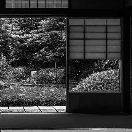
Exporter les lignes sélectionnées
Exporter toutes les colonnes
Exporter uniquement les colonnes affichées
Menu
<
>
Aïkibudo
Judo
Karaté
Kobudo
Taïso
?>
Images de la page d'accueil
Cliquez pour éditer
Texte, bouton et/ou inscription à la newsletter
Cliquez pour éditer