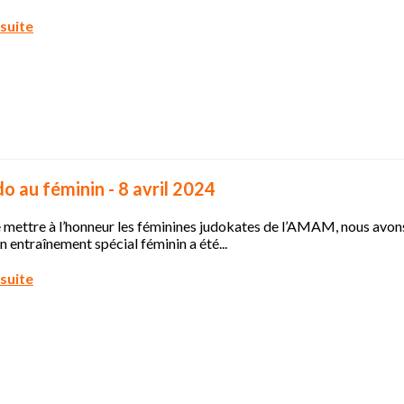
 suite
do au féminin - 8 avril 2024
e mettre à l’honneur les féminines judokates de l’AMAM, nous avo
Un entraînement spécial féminin a été...
 suite