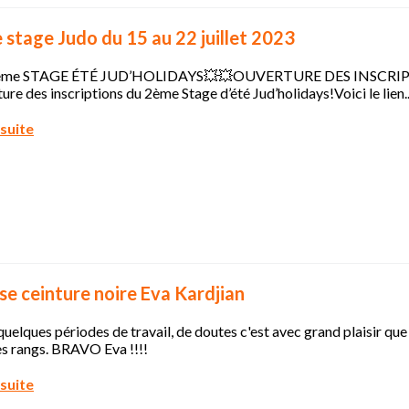
stage Judo du 15 au 22 juillet 2023
ème STAGE ÉTÉ JUD’HOLIDAYS💥💥OUVERTURE DES INSCRIPTIO
ture des inscriptions du 2ème Stage d’été Jud’holidays!Voici le lien..
 suite
e ceinture noire Eva Kardjian
uelques périodes de travail, de doutes c'est avec grand plaisir qu
es rangs. BRAVO Eva !!!!
 suite