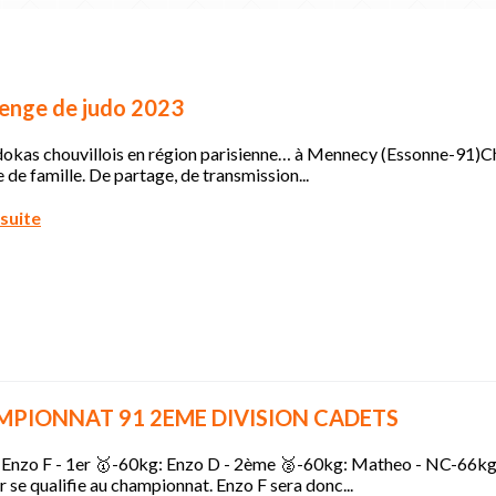
lenge de judo 2023
okas chouvillois en région parisienne… à Mennecy (Essonne-91)Chez
e de famille. De partage, de transmission...
 suite
PIONNAT 91 2EME DIVISION CADETS
 Enzo F - 1er 🥇-60kg: Enzo D - 2ème 🥈-60kg: Matheo - NC-66kg:
 se qualifie au championnat. Enzo F sera donc...