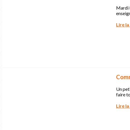
Mardi 8
enseig
Lire la
Comme
Un peti
faire t
Lire la