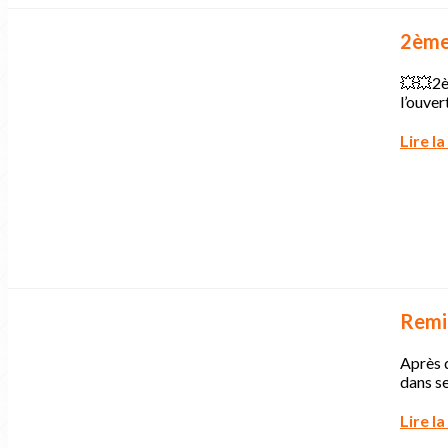
2ème 
💥💥2
l’ouver
Lire la
Remis
Après q
dans s
Lire la