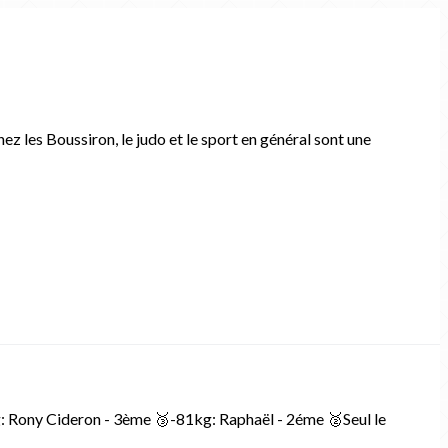
 les Boussiron, le judo et le sport en général sont une
 Rony Cideron - 3ème 🥉-81kg: Raphaël - 2éme 🥈Seul le