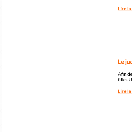
Lire la
Le ju
Afin d
filles.
Lire la