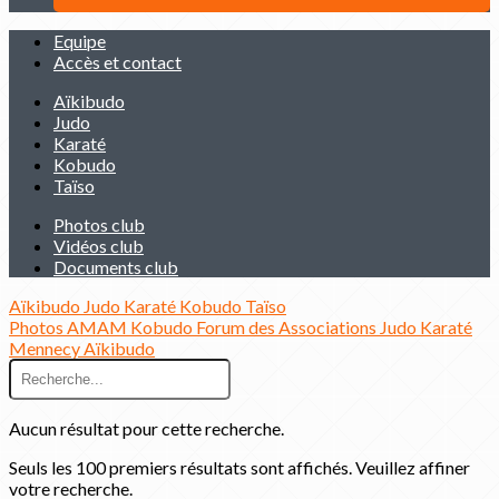
Equipe
Accès et contact
Aïkibudo
Judo
Karaté
Kobudo
Taïso
Photos club
Vidéos club
Documents club
Aïkibudo
Judo
Karaté
Kobudo
Taïso
Photos
AMAM
Kobudo
Forum des Associations
Judo
Karaté
Mennecy
Aïkibudo
Aucun résultat pour cette recherche.
Seuls les 100 premiers résultats sont affichés. Veuillez affiner
votre recherche.