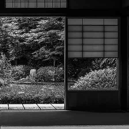
Exporter les lignes sélectionnées
Exporter toutes les colonnes
Exporter uniquement les colonnes affichées
Menu
?>
Images de la page d'accueil
Cliquez pour éditer
Texte, bouton et/ou inscription à la newsletter
Cliquez pour éditer
Académie Menneçoise d'Arts
Martiaux
Je m'abonne à la newsletter
OK