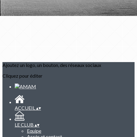
Ajoutez un logo, un bouton, des réseaux sociaux
Cliquez pour éditer
ACCUEIL
▴
▾
LE CLUB
▴
▾
Equipe
Accès et contact