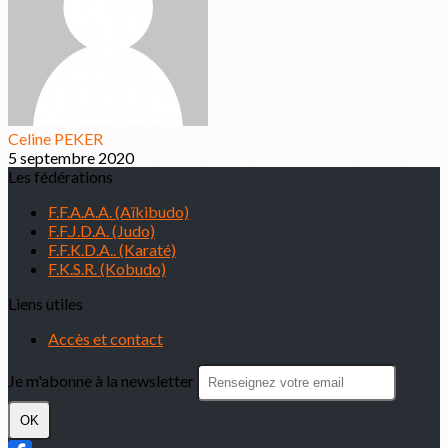
Celine PEKER
5 septembre 2020
Les fédérations
F.F.A.A.A. (Aïkibudo)
F.F.J.D.A. (Judo)
F.F.K.D.A.. (Karaté)
F.K.S.R. (Kobudo)
Liens utiles
Accès et contact
Je m'abonne à la newsletter
OK