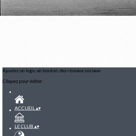
Ajoutez un logo, un bouton, des réseaux sociaux
Cliquez pour éditer
ACCUEIL
▴
▾
LE CLUB
▴
▾