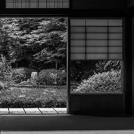
Exporter les lignes sélectionnées
Exporter toutes les colonnes
Exporter uniquement les colonnes affichées
Menu
?>
Images de la page d'accueil
Cliquez pour éditer
Ac