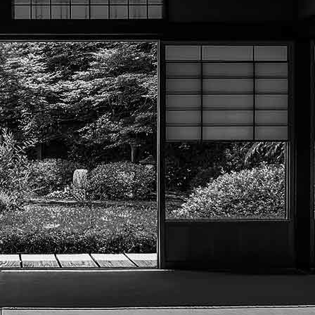
Exporter les lignes sélectionnées
Exporter toutes les colonnes
Exporter uniquement les colonnes affichées
Menu
?>
Images de la page d'accueil
Cliquez pour éditer
Texte, bouton et/ou inscription à la newsletter
Cliquez pour éditer
Académie Menneçoise d'Arts
Martiaux
Je m'abonne à la newsletter
OK