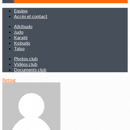
Equipe
Accès et contact
Aïkibudo
Judo
Karaté
Kobudo
Taïso
Photos club
Vidéos club
Documents club
Retour