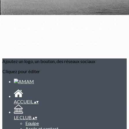
Ajoutez un logo, un bouton, des réseaux sociaux
Cliquez pour éditer
ACCUEIL
▴
▾
LE CLUB
▴
▾
Equipe
Accès et contact