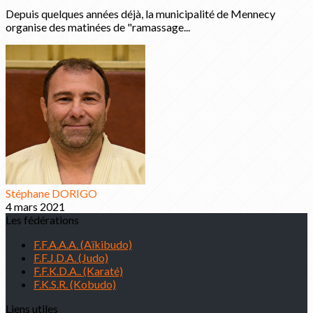
Depuis quelques années déjà, la municipalité de Mennecy
organise des matinées de "ramassage...
Stéphane DORIGO
4 mars 2021
Les fédérations
F.F.A.A.A. (Aïkibudo)
F.F.J.D.A. (Judo)
F.F.K.D.A.. (Karaté)
F.K.S.R. (Kobudo)
Liens utiles