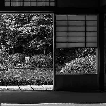
Exporter les lignes sélectionnées
Exporter toutes les colonnes
Exporter uniquement les colonnes affichées
Menu
?>
Images de la page d'accueil
Cliquez pour éditer
Texte, bouton et/ou inscription à la newsletter
Cliquez pour éditer
Académie Menneçoise d'Arts
Martiaux
Je m'abonne à la newsletter
OK