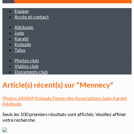
Equipe
Accès et contact
Aïkibudo
Judo
Karaté
Kobudo
Taïso
Photos club
Vidéos club
Documents club
Article(s) récent(s) sur "Mennecy"
Photos
AMAM
Kobudo
Forum des Associations
Judo
Karaté
Aïkibudo
Seuls les 100 premiers résultats sont affichés. Veuillez affiner
votre recherche.