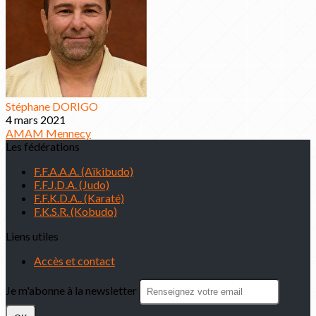
Stéphane DORIGO
4 mars 2021
AMAM
Mennecy
Les fédérations
F.F.A.A.A. (Aïkibudo)
F.F.J.D.A. (Judo)
F.F.K.D.A.. (Karaté)
F.K.S.R. (Kobudo)
Liens utiles
Accès et contact
Je m'abonne à la newsletter