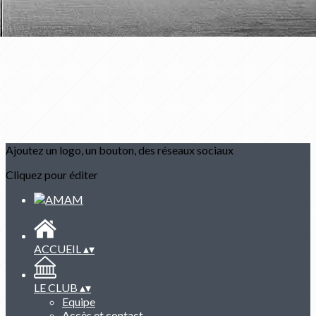
Ajoutez un logo, un bouton, des réseaux sociaux
Cliquez pour éditer
ACCUEIL
▴
▾
LE CLUB
▴
▾
Equipe
Accès et contact