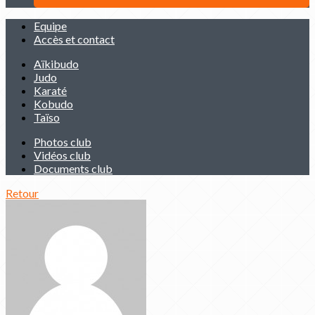
Equipe
Accès et contact
Aïkibudo
Judo
Karaté
Kobudo
Taïso
Photos club
Vidéos club
Documents club
Retour