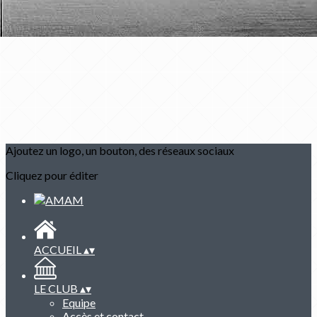
Ajoutez un logo, un bouton, des réseaux sociaux
Cliquez pour éditer
ACCUEIL
▴
▾
LE CLUB
▴
▾
Equipe
Accès et contact