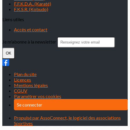
F.F.K.D.A.. (Karaté)
F.K.S.R. (Kobudo)
Liens utiles
Accès et contact
Je m'abonne à la newsletter
OK
Plan du site
Licences
Mentions légales
CGUV
Paramétrer vos cookies
Se connecter
Propulsé par AssoConnect, le logiciel des associations
Sportives