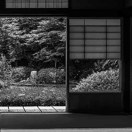
Exporter les lignes sélectionnées
Exporter toutes les colonnes
Exporter uniquement les colonnes affichées
Menu
?>
Images de la page d'accueil
Cliquez pour éditer
Texte, bouton et/ou inscription à la newsletter
Cliquez pour éditer
Académie Menneçoise d'Arts
Martiaux
Je m'abonne à la newsletter
OK