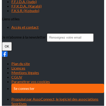
F.F.J.D.A. (Judo)
F.F.K.D.A.. (Karaté)
F.K.S.R. (Kobudo)
Liens utiles
Accès et contact
Je m'abonne à la newsletter
OK
Plan du site
Licences
Mentions légales
CGUV
Paramétrer vos cookies
Se connecter
Propulsé par AssoConnect, le logiciel des associations
Sportives