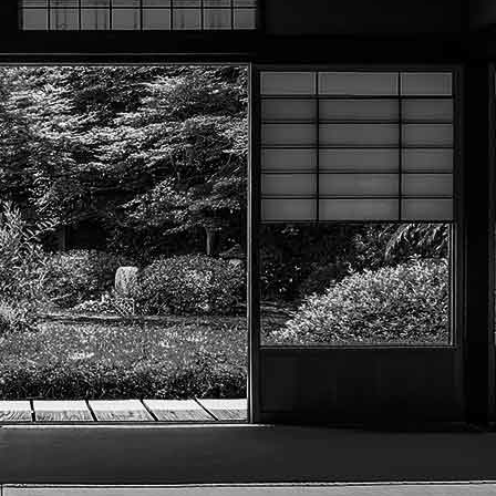
Exporter les lignes sélectionnées
Exporter toutes les colonnes
Exporter uniquement les colonnes affichées
Menu
?>
Images de la page d'accueil
Cliquez pour éditer
Texte, bouton et/ou inscription à la newsletter
Cliquez pour éditer
Académie Menneçoise d'Arts
Martiaux
Je m'abonne à la newsletter
OK