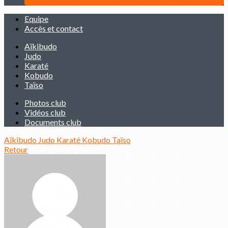
Equipe
Accès et contact
Aïkibudo
Judo
Karaté
Kobudo
Taïso
Photos club
Vidéos club
Documents club
Aïkibudo
Judo
Karaté
Kobudo
Taïso
Retour