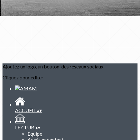
Ajoutez un logo, un bouton, des réseaux sociaux
Cliquez pour éditer
ACCUEIL
▴
▾
LE CLUB
▴
▾
Equipe
Accès et contact