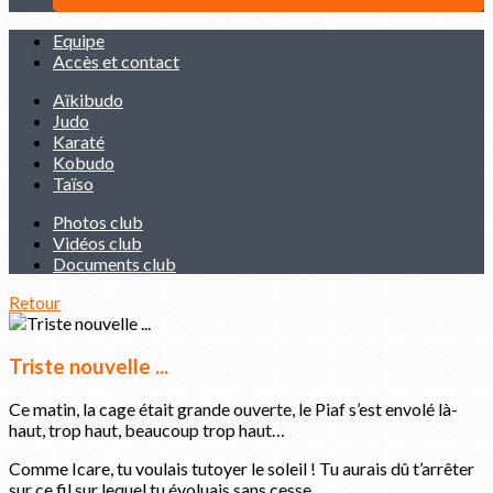
Equipe
Accès et contact
Aïkibudo
Judo
Karaté
Kobudo
Taïso
Photos club
Vidéos club
Documents club
Retour
Triste nouvelle ...
Ce matin, la cage était grande ouverte, le Piaf s’est envolé là-
haut, trop haut, beaucoup trop haut…
Comme Icare, tu voulais tutoyer le soleil ! Tu aurais dû t’arrêter
sur ce fil sur lequel tu évoluais sans cesse…