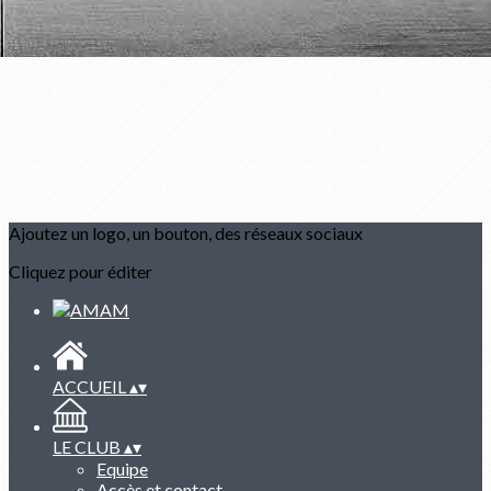
Ajoutez un logo, un bouton, des réseaux sociaux
Cliquez pour éditer
ACCUEIL
▴
▾
LE CLUB
▴
▾
Equipe
Accès et contact