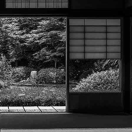
Exporter les lignes sélectionnées
Exporter toutes les colonnes
Exporter uniquement les colonnes affichées
Menu
?>
Images de la page d'accueil
Cliquez pour éditer
Texte, bouton et/ou inscription à la newsletter
Cliquez pour éditer
Académie Menneçoise d'Arts
Martiaux
Je m'abonne à la newsletter
OK