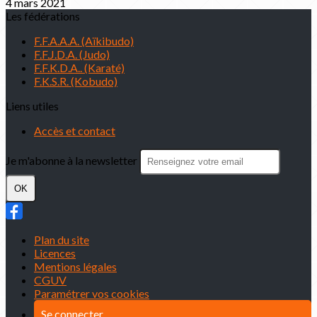
4 mars 2021
Les fédérations
F.F.A.A.A. (Aïkibudo)
F.F.J.D.A. (Judo)
F.F.K.D.A.. (Karaté)
F.K.S.R. (Kobudo)
Liens utiles
Accès et contact
Je m'abonne à la newsletter
OK
Plan du site
Licences
Mentions légales
CGUV
Paramétrer vos cookies
Se connecter