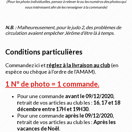
(Pour les photo individuelles, pensez à relever le ou les numéros des photos qui
vous intéressent afin de les renseigner à la commande)
N.B. :
Malheureusement, pour le judo 2, des problèmes de
circulation avaient empêcher Jérôme d'être là à temps
.
Conditions particulières
Commandez ici et
réglez à la livraison au club
(en
espèce ou chèque à l'ordre de l'AMAM).
1 N° de photo = 1 commande.
Pour une commande
avant le 09/12/2020,
r
etrait de vos articles au club les :
16, 17 et 18
décembre entre 17H et 19H30
.
Pour une commande
après le 09/12/2020,
r
etrait de vos articles au club les :
Après les
vacances de Noël
.