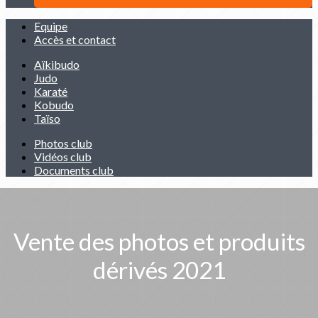
Equipe
Accès et contact
Aïkibudo
Judo
Karaté
Kobudo
Taïso
Photos club
Vidéos club
Documents club
Vente des photos et produits
dérivés 2021