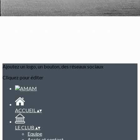
Ajoutez un logo, un bouton, des réseaux sociaux
Cliquez pour éditer
ACCUEIL
▴
▾
LE CLUB
▴
▾
Equipe
Accès et contact