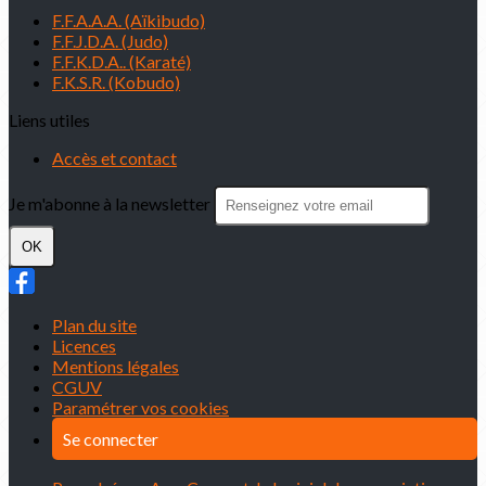
F.F.A.A.A. (Aïkibudo)
F.F.J.D.A. (Judo)
F.F.K.D.A.. (Karaté)
F.K.S.R. (Kobudo)
Liens utiles
Accès et contact
Je m'abonne à la newsletter
OK
Plan du site
Licences
Mentions légales
CGUV
Paramétrer vos cookies
Se connecter