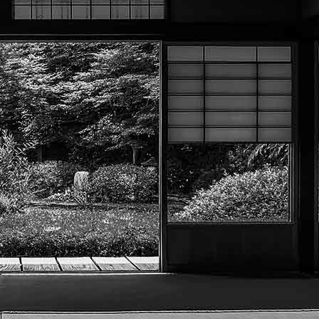
Exporter les lignes sélectionnées
Exporter toutes les colonnes
Exporter uniquement les colonnes affichées
Menu
?>
Images de la page d'accueil
Cliquez pour éditer
Texte, bouton et/ou inscription à la newsletter
Cliquez pour éditer
Académie Menneçoise d'Arts
Martiaux
Je m'abonne à la newsletter
OK