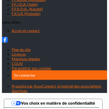
F.F.J.D.A. (Judo)
F.F.K.D.A.. (Karaté)
F.K.S.R. (Kobudo)
Liens utiles
Accès et contact
Plan du site
Licences
Mentions légales
CGUV
Paramétrer vos cookies
Se connecter
Propulsé par AssoConnect, le logiciel des associations
Sportives
Vos choix en matière de confidentialité