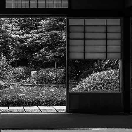
Menu
<
>
Photos club
Vidéos club
Documents club
?>
Images de la page d'accueil
Cliquez pour éditer
Texte, bouton et/ou inscription à la newsletter
Cliquez pour éditer
Académie Menneçoise d'Arts
Martiaux