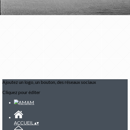
Ajoutez un logo, un bouton, des réseaux sociaux
Cliquez pour éditer
ACCUEIL
▴
▾