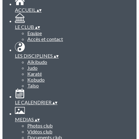
ACCUEIL
▴
▾
LE CLUB
▴
▾
Equipe
Accès et contact
LES DISCIPLINES
▴
▾
Aïkibudo
Judo
Karaté
Kobudo
Taïso
LE CALENDRIER
▴
▾
MEDIAS
▴
▾
Photos club
Vidéos club
Documents club