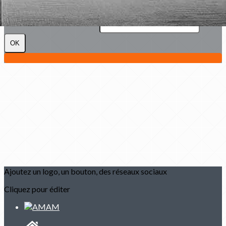
Martiaux
Je m'abonne à la newsletter
OK
Ajoutez un logo, un bouton, des réseaux sociaux
Cliquez pour éditer