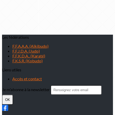
Les fédérations
F.F.A.A.A. (Aïkibudo)
F.F.J.D.A. (Judo)
F.F.K.D.A.. (Karaté)
F.K.S.R. (Kobudo)
Liens utiles
Accès et contact
Je m'abonne à la newsletter
OK