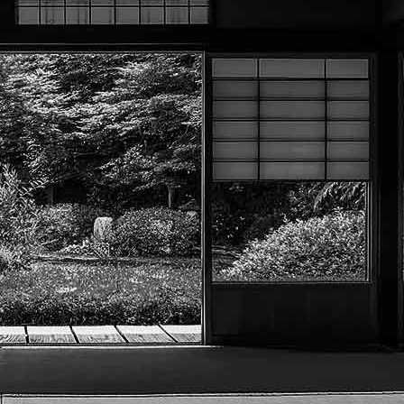
Exporter les lignes sélectionnées
Exporter toutes les colonnes
Exporter uniquement les colonnes affichées
Menu
<
>
Photos club
Vidéos club
Documents club
?>
Images de la page d'accueil
Cliquez pour éditer
Texte, bouton et/ou inscription à la newsletter
Cliquez pour éditer
Académie Menneçoise d'Arts