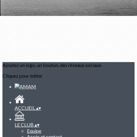
Ajoutez un logo, un bouton, des réseaux sociaux
Cliquez pour éditer
ACCUEIL
▴
▾
LE CLUB
▴
▾
Equipe
Accès et contact