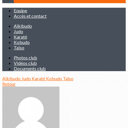
Equipe
Accès et contact
Aïkibudo
Judo
Karaté
Kobudo
Taïso
Photos club
Vidéos club
Documents club
Aïkibudo
Judo
Karaté
Kobudo
Taïso
Retour