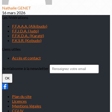
Nathalie GENET
16 mars 2026
Les fédérations
F.F.A.A.A. (Aïkibudo)
F.F.J.D.A. (Judo)
F.F.K.D.A.. (Karaté)
F.K.S.R. (Kobudo)
Liens utiles
Accès et contact
Je m'abonne à la newsletter
OK
Plan du site
Licences
Mentions légales
CGUV