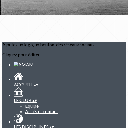
Ajoutez un logo, un bouton, des réseaux sociaux
Cliquez pour éditer
ACCUEIL
▴
▾
LE CLUB
▴
▾
Equipe
Accès et contact
LES DISCIPLINES
▴
▾