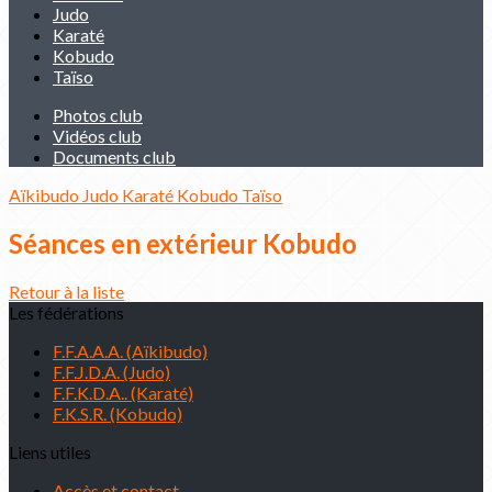
Judo
Karaté
Kobudo
Taïso
Photos club
Vidéos club
Documents club
Aïkibudo
Judo
Karaté
Kobudo
Taïso
Séances en extérieur Kobudo
Retour à la liste
Les fédérations
F.F.A.A.A. (Aïkibudo)
F.F.J.D.A. (Judo)
F.F.K.D.A.. (Karaté)
F.K.S.R. (Kobudo)
Liens utiles
Accès et contact