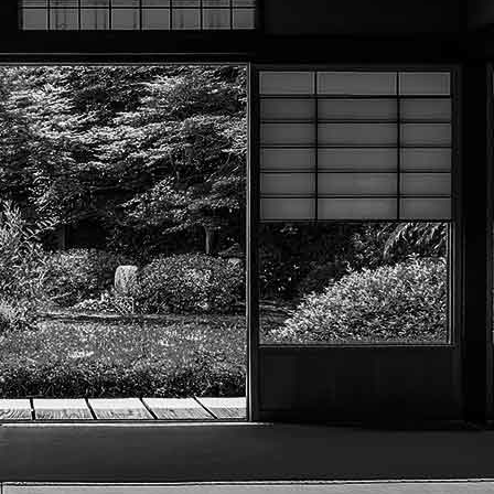
Menu
?>
Images de la page d'accueil
Cliquez pour éditer
Texte, bouton et/ou inscription à la newsletter
Cliquez pour éditer
Académie Menneçoise d'Arts
Martiaux