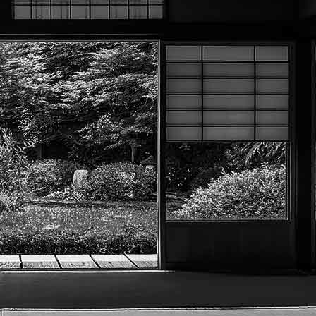
Exporter les lignes sélectionnées
Exporter toutes les colonnes
Exporter uniquement les colonnes affichées
Menu
?>
Images de la page d'accueil
Cliquez pour éditer
Texte, bouton et/ou inscription à la newsletter
Cliquez pour éditer
Académie Menneçoise d'Arts
Martiaux
Je m'abonne à la newsletter
OK