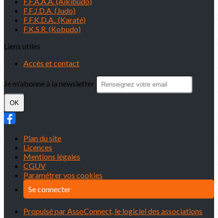
F.F.A.A.A. (Aïkibudo)
F.F.J.D.A. (Judo)
F.F.K.D.A.. (Karaté)
F.K.S.R. (Kobudo)
Liens utiles
Accès et contact
Je m'abonne à la newsletter
OK
Plan du site
Licences
Mentions légales
CGUV
Paramétrer vos cookies
Se connecter
Propulsé par AssoConnect, le logiciel des associations