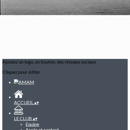
Ajoutez un logo, un bouton, des réseaux sociaux
Cliquez pour éditer
ACCUEIL
▴
▾
LE CLUB
▴
▾
Equipe
Accès et contact