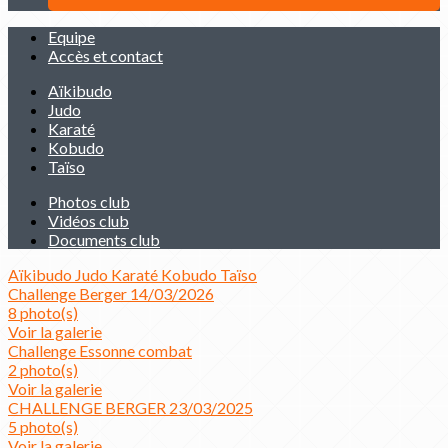
Equipe
Accès et contact
Aïkibudo
Judo
Karaté
Kobudo
Taïso
Photos club
Vidéos club
Documents club
Aïkibudo
Judo
Karaté
Kobudo
Taïso
Challenge Berger 14/03/2026
8 photo(s)
Voir la galerie
Challenge Essonne combat
2 photo(s)
Voir la galerie
CHALLENGE BERGER 23/03/2025
5 photo(s)
Voir la galerie