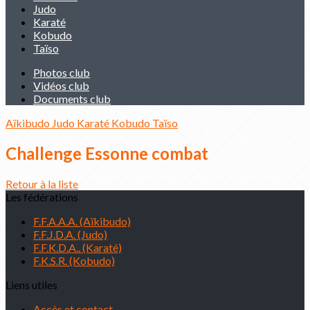
Judo
Karaté
Kobudo
Taïso
Photos club
Vidéos club
Documents club
Aïkibudo
Judo
Karaté
Kobudo
Taïso
Challenge Essonne combat
Retour à la liste
Les fédérations
F.F.A.A.A. (Aïkibudo)
F.F.J.D.A. (Judo)
F.F.K.D.A.. (Karaté)
F.K.S.R. (Kobudo)
Liens utiles
Accès et contact