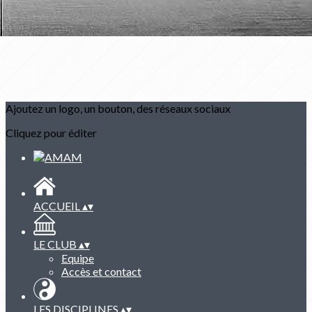
Ajoutez un logo, un bouton, des réseaux sociaux
Cliquez pour éditer
ACCUEIL
▴
▾
LE CLUB
▴
▾
Equipe
Accès et contact
LES DISCIPLINES
▴
▾