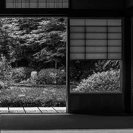
Menu
?>
Images de la page d'accueil
Cliquez pour éditer
Texte, bouton et/ou inscription à la newsletter
Cliquez pour éditer
Académie Menneçoise d'Arts
Martiaux