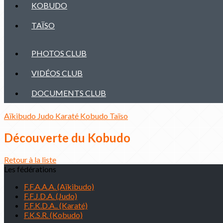
KOBUDO
TAÏSO
PHOTOS CLUB
VIDÉOS CLUB
DOCUMENTS CLUB
Aïkibudo
Judo
Karaté
Kobudo
Taïso
Découverte du Kobudo
Retour à la liste
Les fédérations
F.F.A.A.A. (Aïkibudo)
F.F.J.D.A. (Judo)
F.F.K.D.A.. (Karaté)
F.K.S.R. (Kobudo)