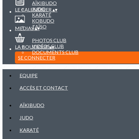
AÏKIBUDO
JUDO
LE CALENDRIER
▴
▾
KARATÉ
KOBUDO
TAÏSO
MEDIAS
▴
▾
PHOTOS CLUB
VIDÉOS CLUB
LA BOUTIQUE
▴
▾
DOCUMENTS CLUB
SE CONNECTER
EQUIPE
ACCÈS ET CONTACT
AÏKIBUDO
JUDO
KARATÉ