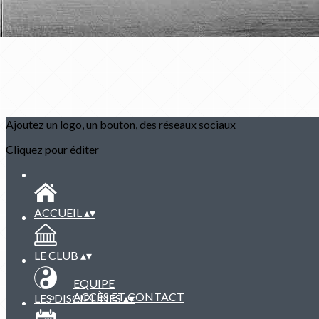
Ajoutez un logo, un bouton, des réseaux sociaux
Cliquez pour éditer
ACCUEIL
▴
▾
LE CLUB
▴
▾
EQUIPE
ACCÈS ET CONTACT
LES DISCIPLINES
▴
▾