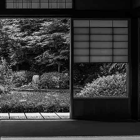
Menu
?>
Images de la page d'accueil
Cliquez pour éditer
Texte, bouton et/ou inscription à la newsletter
Cliquez pour éditer
Académie Menneçoise d'Arts
Martiaux