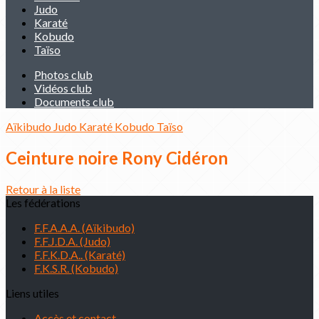
Judo
Karaté
Kobudo
Taïso
Photos club
Vidéos club
Documents club
Aïkibudo
Judo
Karaté
Kobudo
Taïso
Ceinture noire Rony Cidéron
Retour à la liste
Les fédérations
F.F.A.A.A. (Aïkibudo)
F.F.J.D.A. (Judo)
F.F.K.D.A.. (Karaté)
F.K.S.R. (Kobudo)
Liens utiles
Accès et contact