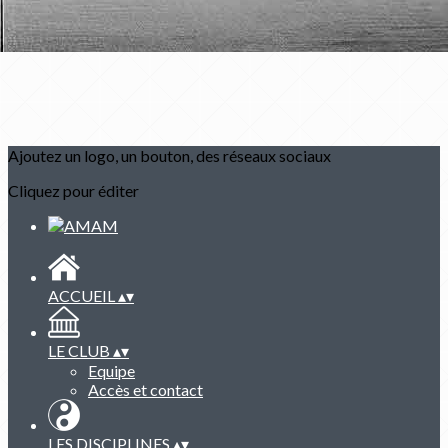
Ajoutez un logo, un bouton, des réseaux sociaux
Cliquez pour éditer
ACCUEIL
▴
▾
LE CLUB
▴
▾
Equipe
Accès et contact
LES DISCIPLINES
▴
▾