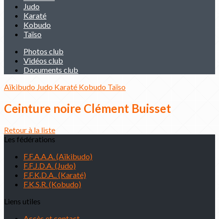
Judo
Karaté
Kobudo
Taïso
Photos club
Vidéos club
Documents club
Aïkibudo
Judo
Karaté
Kobudo
Taïso
Ceinture noire Clément Buisset
Retour à la liste
Les fédérations
F.F.A.A.A. (Aïkibudo)
F.F.J.D.A. (Judo)
F.F.K.D.A.. (Karaté)
F.K.S.R. (Kobudo)
Liens utiles
Accès et contact