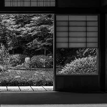
Menu
?>
Images de la page d'accueil
Cliquez pour éditer
Texte, bouton et/ou inscription à la newsletter
Cliquez pour éditer
Académie Menneçoise d'Arts
Martiaux