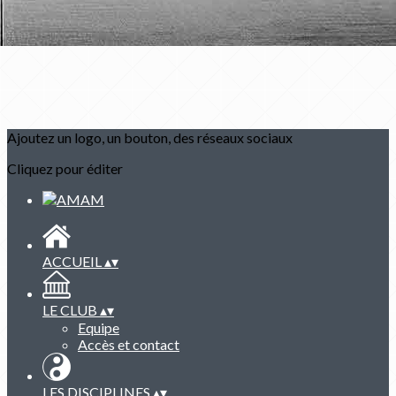
Ajoutez un logo, un bouton, des réseaux sociaux
Cliquez pour éditer
ACCUEIL
▴
▾
LE CLUB
▴
▾
Equipe
Accès et contact
LES DISCIPLINES
▴
▾