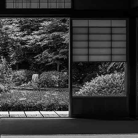
Menu
?>
Images de la page d'accueil
Cliquez pour éditer
Texte, bouton et/ou inscription à la newsletter
Cliquez pour éditer
Académie Menneçoise d'Arts
Martiaux