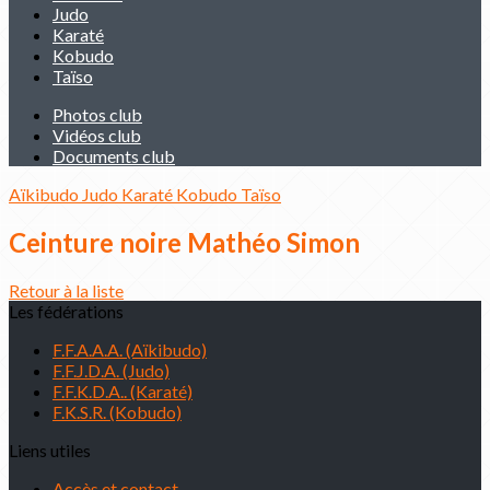
Judo
Karaté
Kobudo
Taïso
Photos club
Vidéos club
Documents club
Aïkibudo
Judo
Karaté
Kobudo
Taïso
Ceinture noire Mathéo Simon
Retour à la liste
Les fédérations
F.F.A.A.A. (Aïkibudo)
F.F.J.D.A. (Judo)
F.F.K.D.A.. (Karaté)
F.K.S.R. (Kobudo)
Liens utiles
Accès et contact