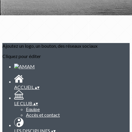
Ajoutez un logo, un bouton, des réseaux sociaux
Cliquez pour éditer
ACCUEIL
▴
▾
LE CLUB
▴
▾
Equipe
Accès et contact
LES DISCIPLINES
▴
▾