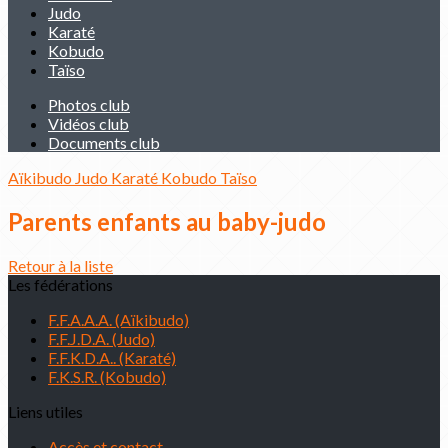
Judo
Karaté
Kobudo
Taïso
Photos club
Vidéos club
Documents club
Aïkibudo
Judo
Karaté
Kobudo
Taïso
Parents enfants au baby-judo
Retour à la liste
Les fédérations
F.F.A.A.A. (Aïkibudo)
F.F.J.D.A. (Judo)
F.F.K.D.A.. (Karaté)
F.K.S.R. (Kobudo)
Liens utiles
Accès et contact