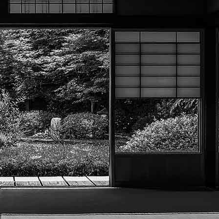
Menu
?>
Images de la page d'accueil
Cliquez pour éditer
Texte, bouton et/ou inscription à la newsletter
Cliquez pour éditer
Académie Menneçoise d'Arts
Martiaux