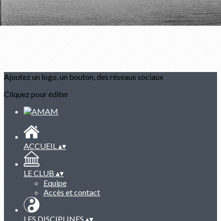
Ajoutez un logo, un bouton, des réseaux sociaux
Cliquez pour éditer
ACCUEIL
▴
▾
LE CLUB
▴
▾
Equipe
Accès et contact
LES DISCIPLINES
▴
▾