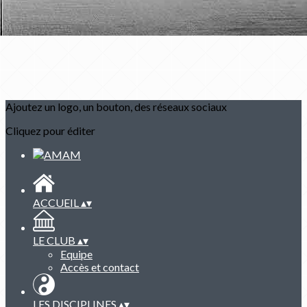
Ajoutez un logo, un bouton, des réseaux sociaux
Cliquez pour éditer
ACCUEIL
▴
▾
LE CLUB
▴
▾
Equipe
Accès et contact
LES DISCIPLINES
▴
▾