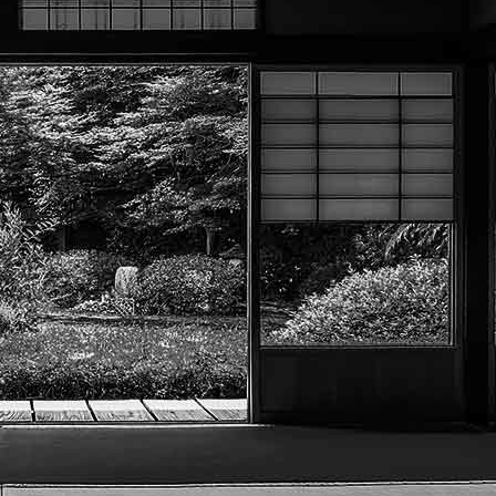
Menu
?>
Images de la page d'accueil
Cliquez pour éditer
Texte, bouton et/ou inscription à la newsletter
Cliquez pour éditer
Académie Menneçoise d'Arts
Martiaux