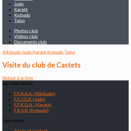
Judo
Karaté
Kobudo
Taïso
Photos club
Vidéos club
Documents club
Aïkibudo
Judo
Karaté
Kobudo
Taïso
Visite du club de Castets
Retour à la liste
Les fédérations
F.F.A.A.A. (Aïkibudo)
F.F.J.D.A. (Judo)
F.F.K.D.A.. (Karaté)
F.K.S.R. (Kobudo)
Liens utiles
Accès et contact