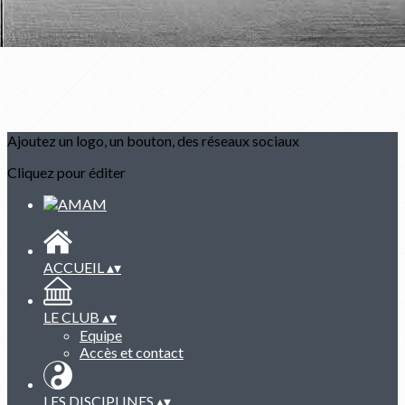
Ajoutez un logo, un bouton, des réseaux sociaux
Cliquez pour éditer
ACCUEIL
▴
▾
LE CLUB
▴
▾
Equipe
Accès et contact
LES DISCIPLINES
▴
▾