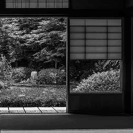
Menu
?>
Images de la page d'accueil
Cliquez pour éditer
Texte, bouton et/ou inscription à la newsletter
Cliquez pour éditer
Académie Menneçoise d'Arts
Martiaux