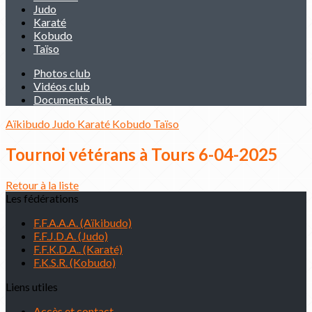
Judo
Karaté
Kobudo
Taïso
Photos club
Vidéos club
Documents club
Aïkibudo
Judo
Karaté
Kobudo
Taïso
Tournoi vétérans à Tours 6-04-2025
Retour à la liste
Les fédérations
F.F.A.A.A. (Aïkibudo)
F.F.J.D.A. (Judo)
F.F.K.D.A.. (Karaté)
F.K.S.R. (Kobudo)
Liens utiles
Accès et contact